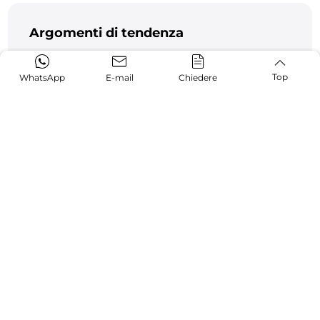
Argomenti di tendenza
Top
WhatsApp
E-mail
Chiedere
Una delegazione industriale keniota visita
AORE Laser, promuovendo la
collaborazione nella produzion
07-02,2025