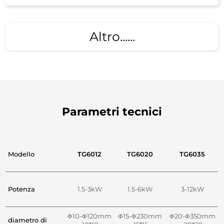
Altro......
Parametri tecnici
Modello
TG6012
TG6020
TG6035
Potenza
1.5-3kW
1.5-6kW
3-12kW
Φ10-Φ120mm
Φ15-Φ230mm
Φ20-Φ350mm
diametro di