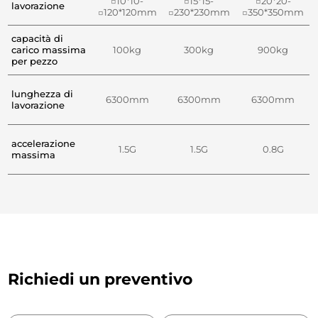
□10*10-
□15*15-
□20*20-
lavorazione
□120*120mm
□230*230mm
□350*350mm
capacità di
carico massima
100kg
300kg
900kg
per pezzo
lunghezza di
6300mm
6300mm
6300mm
lavorazione
accelerazione
1.5G
1.5G
0.8G
massima
Richiedi un preventivo